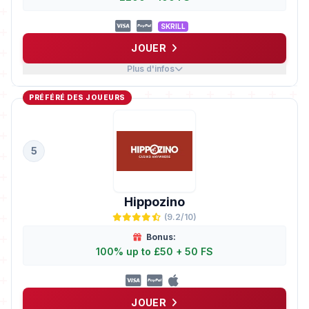
SKRILL
JOUER
Plus d'infos
PRÉFÉRÉ DES JOUEURS
POURQUOI ON L'AIME
RTP: 96%
Min Deposit: £10
Payout speed: Instant
5
Casino Games: 5000+
À SAVOIR
Hippozino
Fewer ongoing promotions
(9.2/10)
Bonus:
100% up to £50 + 50 FS
JOUER