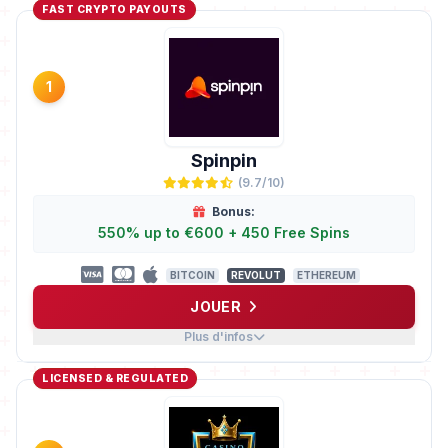
FAST CRYPTO PAYOUTS
1
Spinpin
(9.7/10)
Bonus:
550% up to €600 + 450 Free Spins
BITCOIN
REVOLUT
ETHEREUM
JOUER
Plus d'infos
LICENSED & REGULATED
POURQUOI ON L'AIME
RTP: Game-specific
Min Deposit: €20