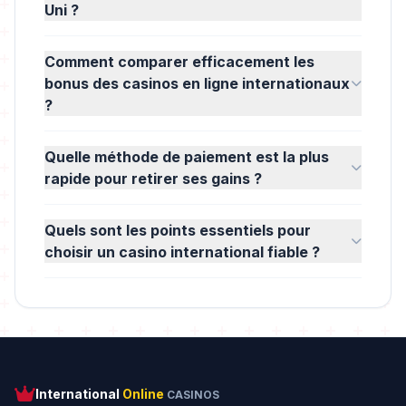
Uni ?
Comment comparer efficacement les
bonus des casinos en ligne internationaux
?
Quelle méthode de paiement est la plus
rapide pour retirer ses gains ?
Quels sont les points essentiels pour
choisir un casino international fiable ?
International
Online
CASINOS