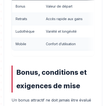
Bonus
Valeur de départ
Élevé
Retraits
Accès rapide aux gains
Très 
Ludothèque
Variété et longévité
Élevé
Mobile
Confort d’utilisation
Moye
Bonus, conditions et
exigences de mise
Un bonus attractif ne doit jamais être évalué