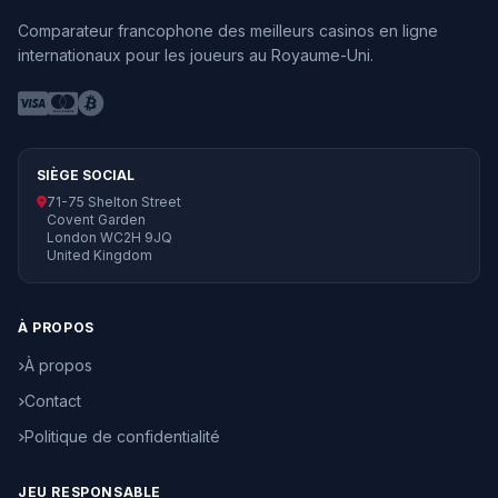
Comparateur francophone des meilleurs casinos en ligne
internationaux pour les joueurs au Royaume-Uni.
SIÈGE SOCIAL
71-75 Shelton Street
Covent Garden
London WC2H 9JQ
United Kingdom
À PROPOS
À propos
Contact
Politique de confidentialité
JEU RESPONSABLE