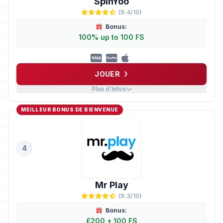
SpinYoo
Not UKGC-licensed
(9.4/10)
Bonus:
100% up to 100 FS
JOUER
Plus d'infos
MEILLEUR BONUS DE BIENVENUE
POURQUOI ON L'AIME
RTP: 97%
Min Deposit: £10
Payout speed: 1-24 hours
4
Casino Games: 4000+
À SAVOIR
Mr Play
No match deposit bonus
(9.3/10)
Bonus:
£200 + 100 FS