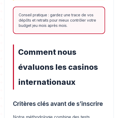
Conseil pratique : gardez une trace de vos
dépôts et retraits pour mieux contrôler votre
budget jeu mois après mois.
Comment nous
évaluons les casinos
internationaux
Critères clés avant de s’inscrire
Notre méthodologie combine des tests