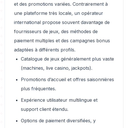
et des promotions variées. Contrairement à
une plateforme très locale, un opérateur
international propose souvent davantage de
fournisseurs de jeux, des méthodes de
paiement multiples et des campagnes bonus
adaptées à différents profils.
Catalogue de jeux généralement plus vaste
(machines, live casino, jackpots).
Promotions d’accueil et offres saisonnières
plus fréquentes.
Expérience utilisateur multilingue et
support client étendu.
Options de paiement diversifiées, y