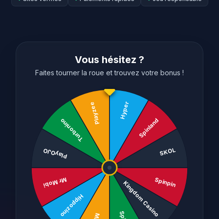
Vous hésitez ?
Faites tourner la roue et trouvez votre bonus !